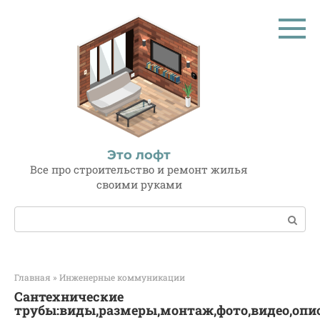
Перейти
к
контенту
Это лофт
Все про строительство и ремонт жилья
своими руками
Поиск:
Главная
»
Инженерные коммуникации
Сантехнические
трубы:виды,размеры,монтаж,фото,видео,опи