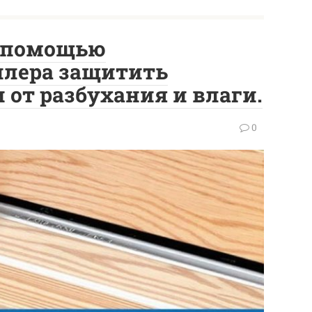
с помощью
лера защитить
 от разбухания и влаги.
0