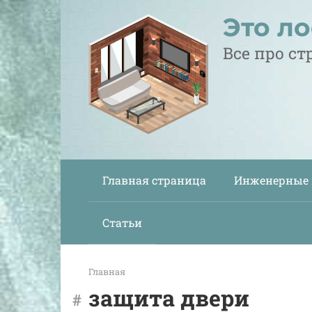
Перейти
Это л
к
контенту
Все про с
Главная страница
Инженерные
Статьи
Главная
защита двери