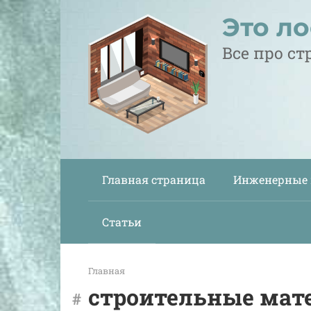
Перейти
Это л
к
контенту
Все про с
Главная страница
Инженерные
Статьи
Главная
строительные мат