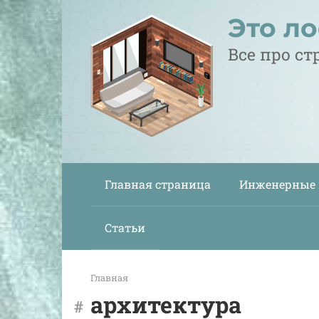
Перейти
Это л
к
контенту
Все про с
Главная страница
Инженерные
Статьи
Главная
архитектура