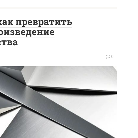
как превратить
оизведение
ства
0