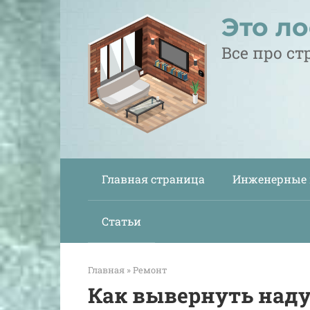
Перейти
Это л
к
контенту
Все про с
Главная страница
Инженерные
Статьи
Главная
»
Ремонт
Как вывернуть над