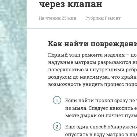
через клапан
На чтение:
25 мин
Рубрика:
Ремонт
Как найти поврежден
Первый этап ремонта изделия – п
надувные матрасы разрываются н
поверхностью и внутренними ребра
воздухом до максимума, что крайне
возможность увидеть процесс поис
Если найти прокол сразу не
из мыла. Следует наносить 
месте дырки он начнет пузы
Еще один способ обнаружени
опустить в воду матрас в н