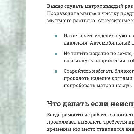
Важно сдувать матрас каждый раз
Производить мытье и чистку пред
мыльного раствора. Агрессивные х
Накачивать изделие нужно л
давления. Автомобильный дл
Не тяните изделие по земле,
возникнуть напряжения с о
Старайтесь избегать близко
проколоть изделие когтями,
попробовать матрац на зуб.
Что делать если неис
Когда ремонтные работы закончены
продолжает выходить, требуется п
временем это место становится не