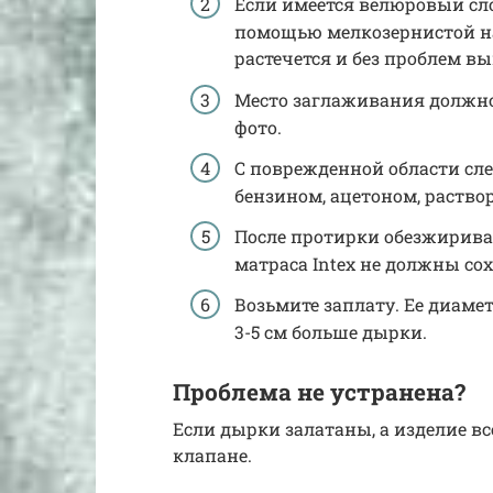
Если имеется велюровый сло
помощью мелкозернистой на
растечется и без проблем 
Место заглаживания должно 
фото.
С поврежденной области сл
бензином, ацетоном, раств
После протирки обезжирива
матраса Intex не должны со
Возьмите заплату. Ее диам
3-5 см больше дырки.
Проблема не устранена?
Если дырки залатаны, а изделие все
клапане.