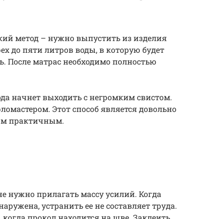
кий метод – нужно выпустить из изделия
рех до пяти литров воды, в которую будет
. После матрас необходимо полностью
вода начнет выходить с негромким свистом.
фломастером. Этот способ является довольно
ом практичным.
 не нужно прилагать массу усилий. Когда
наружена, устранить ее не составляет труда.
 когда прокол находится на шве. Заклеить