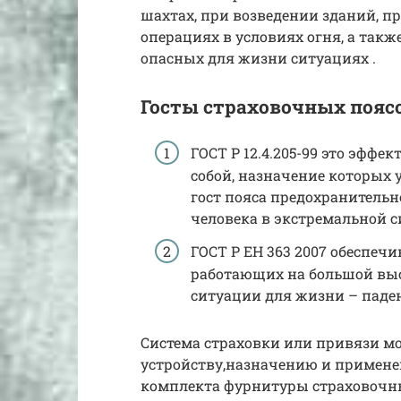
шахтах, при возведении зданий, пр
операциях в условиях огня, а так
опасных для жизни ситуациях .
Госты страховочных пояс
ГОСТ Р 12.4.205-99 это эфф
собой, назначение которых 
гост пояса предохранительн
человека в экстремальной с
ГОСТ Р EH 363 2007 обеспеч
работающих на большой выс
ситуации для жизни – паден
Система страховки или привязи м
устройству,назначению и применен
комплекта фурнитуры страховоч