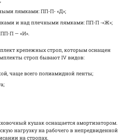
;
ными лямками: ПП-П- «Д»;
мками и над плечными лямками: ПП-П -«Ж»;
 ПП-П — «И».
мплект крепежных строп, которым оснащен
мплекты строп бывают IV видов:
кой, чаще всего полиамидной ленты;
а;
ховочный кушак оснащается амортизатором.
кую нагрузку на рабочего в непредвиденной
исании на стропах.