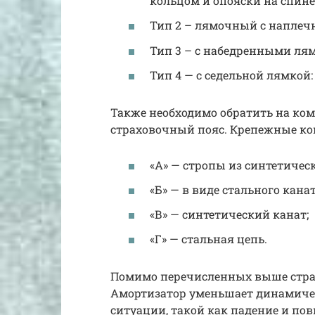
кольцом и опояски на спине
Тип 2 – лямочный с наплеч
Тип 3 – с набедренными ля
Тип 4 — с седельной лямкой:
Также необходимо обратить на ко
страховочный пояс. Крепежные ко
«А» — стропы из синтетичес
«Б» — в виде стального канат
«В» — синтетический канат;
«Г» — стальная цепь.
Помимо перечисленных выше стра
Амортизатор уменьшает динамичес
ситуации, такой как падение и пов