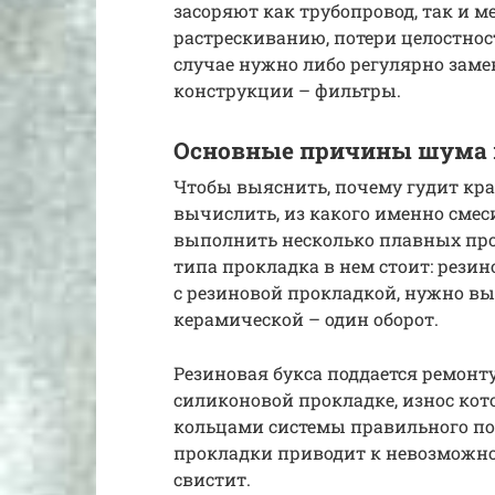
засоряют как трубопровод, так и м
растрескиванию, потери целостнос
случае нужно либо регулярно заме
конструкции – фильтры.
Основные причины шума 
Чтобы выяснить, почему гудит кра
вычислить, из какого именно смеси
выполнить несколько плавных про
типа прокладка в нем стоит: рези
с резиновой прокладкой, нужно вы
керамической – один оборот.
Резиновая букса поддается ремонту,
силиконовой прокладке, износ кот
кольцами системы правильного п
прокладки приводит к невозможно
свистит.