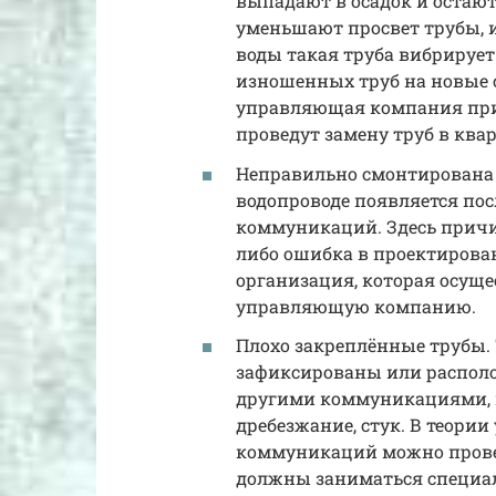
выпадают в осадок и остают
уменьшают просвет трубы, 
воды такая труба вибрирует
изношенных труб на новые 
управляющая компания при 
проведут замену труб в квар
Неправильно смонтирована 
водопроводе появляется пос
коммуникаций. Здесь причи
либо ошибка в проектирова
организация, которая осуще
управляющую компанию.
Плохо закреплённые трубы. 
зафиксированы или располож
другими коммуникациями, и
дребезжание, стук. В теории
коммуникаций можно провес
должны заниматься специа