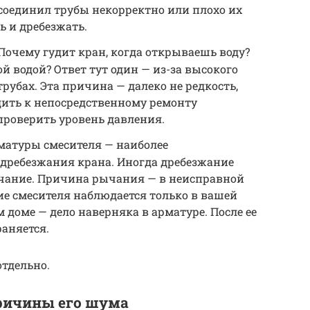
р соединил трубы некорректно или плохо их
ь и дребезжать.
 Почему гудит кран, когда открываешь воду?
й водой? Ответ тут один — из-за высокого
рубах. Эта причина — далеко не редкость,
дить к непосредственному ремонту
проверить уровень давления.
матуры смесителя — наиболее
дребезжания крана. Иногда дребезжание
ычание. Причина рычания — в неисправной
ние смесителя наблюдается только в вашей
м доме — дело наверняка в арматуре. После ее
аняется.
тдельно.
ричины его шума