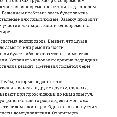
ся на стенках труб. Засоры со временем
истончая одновременно стенки. Под напором
. Решением проблемы здесь будет замена
стальные или пластиковые. Замену проводит
участии жильцов, если те одновременно
тире.
система водопровода. Бывает, что шум в
ле замены или ремонта части
ной будет либо некачественный монтаж,
нии. Устранять неполадки должна подрядная
ствляла ремонт. Претензия подаётся через
Трубы, которые недостаточно
ены в контакте друг с другом, стенами,
здают при прохождении по ним воды гул,
 устранение такого рода дефекта монтажа
ти силами жильцов. Однако по закону этим
листы домоуправления. От жильцов