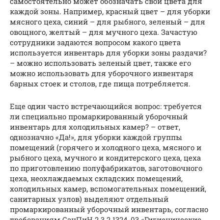
самостоятельно может обозначать свои цвета для
каждой зоны. Например, красный цвет – для уборки
мясного цеха, синий – для рыбного, зеленый – для
овощного, желтый – для мучного цеха. Зачастую
сотрудники задаются вопросом какого цвета
используется инвентарь для уборки зоны раздачи?
– можно использовать зеленый цвет, также его
можно использовать для уборочного инвентаря
барных стоек и столов, где пища потребляется.
Еще один часто встречающийся вопрос: требуется
ли специально промаркированный уборочный
инвентарь для холодильных камер? – ответ,
однозначно «Да!», для уборки каждой группы
помещений (горячего и холодного цеха, мясного и
рыбного цеха, мучного и кондитерского цеха, цеха
по приготовлению полуфабрикатов, заготовочного
цеха, неохлаждаемых складских помещений,
холодильных камер, вспомогательных помещений,
санитарных узлов) выделяют отдельный
промаркированный уборочный инвентарь, согласно
требованиям СанПиН 2.3.2.1324-03 «Гигиенические