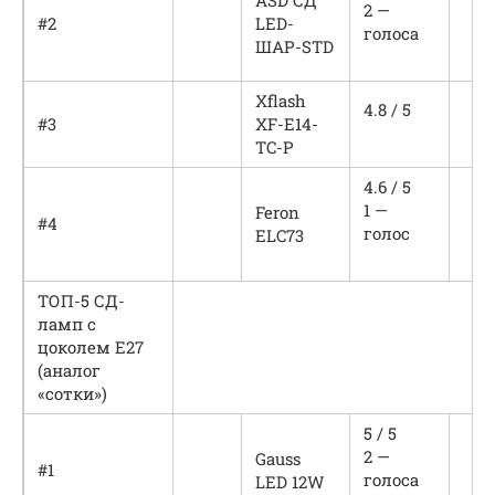
2 —
#2
LED-
голоса
ШАР-STD
Xflash
4.8 / 5
#3
XF-E14-
TC-P
4.6 / 5
1 —
Feron
#4
голос
ELC73
ТОП-5 СД-
ламп с
цоколем Е27
(аналог
«сотки»)
5 / 5
2 —
Gauss
#1
голоса
LED 12W