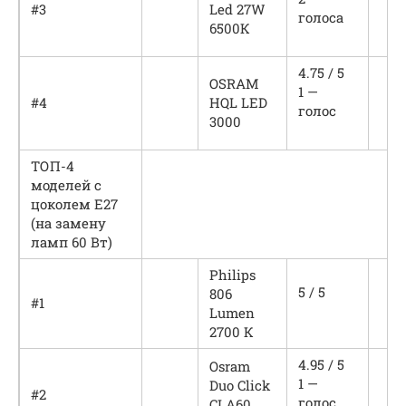
#3
Led 27W
голоса
6500К
4.75 / 5
OSRAM
1 —
#4
HQL LED
голос
3000
ТОП-4
моделей с
цоколем Е27
(на замену
ламп 60 Вт)
Philips
5 / 5
806
#1
Lumen
2700 К
4.95 / 5
Osram
1 —
Duo Click
#2
голос
CLA60