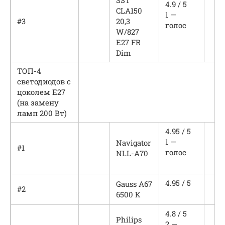
4.9 / 5
CLA150
1 —
#3
20,3
голос
W/827
E27 FR
Dim
ТОП-4
светодиодов с
цоколем Е27
(на замену
ламп 200 Вт)
4.95 / 5
1 —
Navigator
#1
голос
NLL-A70
4.95 / 5
Gauss A67
#2
6500 К
4.8 / 5
Philips
2 —