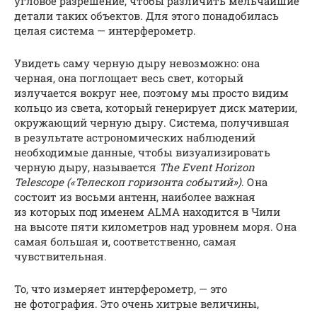
угловое разрешение, чтобы различить мельчайшие
детали таких объектов. Для этого понадобилась
целая система — интерферометр.
Увидеть саму черную дыру невозможно: она
черная, она поглощает весь свет, который
излучается вокруг нее, поэтому мы просто видим
кольцо из света, который генерирует диск материи,
окружающий черную дыру. Система, получившая
в результате астрономических наблюдений
необходимые данные, чтобы визуализировать
черную дыру, называется
The Event Horizon
Telescope («Телескоп горизонта событий»)
. Она
состоит из восьми антенн, наиболее важная
из которых под именем ALMA находится в Чили
на высоте пяти километров над уровнем моря. Она
самая большая и, соответственно, самая
чувствительная.
То, что измеряет интерферометр, — это
не фотография. Это очень хитрые величины,