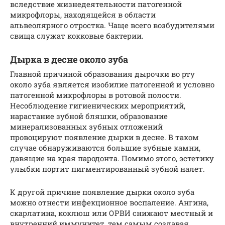
вследствие жизнедеятельности патогенной
микрофлоры, находящейся в области
альвеолярного отростка. Чаще всего возбудителями
свища служат кокковые бактерии.
Дырка в десне около зуба
Главной причиной образования дырочки во рту
около зуба является изобилие патогенной и условно
патогенной микрофлоры в ротовой полости.
Несоблюдение гигиенических мероприятий,
нарастание зубной бляшки, образование
минерализованных зубных отложений
провоцируют появление дырки в десне. В таком
случае обнаруживаются большие зубные камни,
давящие на края пародонта. Помимо этого, эстетику
улыбки портит пигментированный зубной налет.
К другой причине появление дырки около зуба
можно отнести инфекционное воспаление. Ангина,
скарлатина, коклюш или ОРВИ снижают местный и
внутренний иммунитет, тем самым создавая