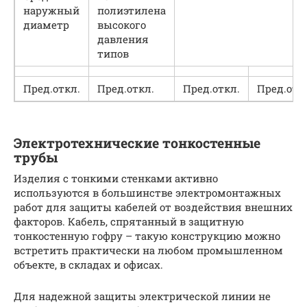
наружный
полиэтилена
диаметр
высокого
давления
типов
Пред.откл.
Пред.откл.
Пред.откл.
Пред.отк
Электротехнические тонкостенные
трубы
Изделия с тонкими стенками активно
используются в большинстве электромонтажных
работ для защиты кабелей от воздействия внешних
факторов. Кабель, спрятанный в защитную
тонкостенную гофру – такую конструкцию можно
встретить практически на любом промышленном
объекте, в складах и офисах.
Для надежной защиты электрической линии не