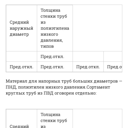
Толщина
стенки труб
Средний
из
наружный
полиэтилена
диаметр
низкого
давления,
типов
Пред.откл.
Пред.откл.
Пред.откл.
Пред.откл.
Пред.отк
Материал для напорных труб больших диаметров —
ПНД, полиэтилен низкого давления.Сортамент
круглых труб из ПВД оговорен отдельно:
Толщина
стенки труб
Средний
из