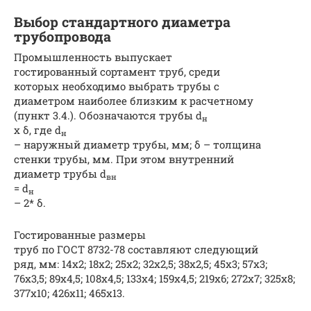
Выбор стандартного диаметра
трубопровода
Промышленность выпускает
гостированный сортамент труб, среди
которых необходимо выбрать трубы с
диаметром наиболее близким к расчетному
(пункт 3.4.). Обозначаются трубы d
н
х δ, где d
н
– наружный диаметр трубы, мм; δ – толщина
стенки трубы, мм. При этом внутренний
диаметр трубы d
вн
= d
н
– 2* δ.
Гостированные размеры
труб по ГОСТ 8732-78 составляют следующий
ряд, мм: 14х2; 18х2; 25х2; 32х2,5; 38х2,5; 45х3; 57х3;
76х3,5; 89х4,5; 108х4,5; 133х4; 159х4,5; 219х6; 272х7; 325х8;
377х10; 426х11; 465х13.