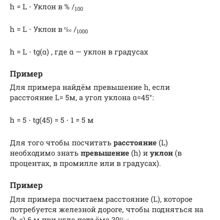
h = L ⋅ Уклон в % /
100
h = L ⋅ Уклон в ‰ /
1000
h = L ⋅ tg(α) , где α — уклон в градусах
Пример
Для примера найдём превышение h, если
расстояние L= 5м, а угол уклона α=45°:
h = 5 ⋅ tg(45) = 5 ⋅ 1 = 5 м
Для того чтобы посчитать
расстояние
(L)
необходимо знать
превышение
(h) и
уклон
(в
процентах, в промилле или в градусах).
Пример
Для примера посчитаем расстояние (L), которое
потребуется железной дороге, чтобы подняться на
(h =) 6 м при угле подъёма 30‰: