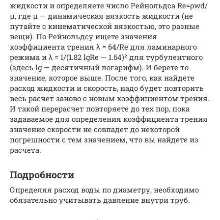
жидкости и определяете число Рейнольдса Re=ρwd/
μ, где μ — динамическая вязкость жидкости (не
путайте с кинематической вязкостью, это разные
вещи). По Рейнольдсу ищете значения
коэффициента трения λ = 64/Re для ламинарного
режима и λ = 1/(1.82 lgRe — 1.64)² для турбулентного
(здесь lg — десятичный логарифм). И берете то
значение, которое выше. После того, как найдете
расход жидкости и скорость, надо будет повторить
весь расчет заново с новым коэффициентом трения.
И такой перерасчет повторяете до тех пор, пока
задаваемое для определения коэффициента трения
значение скорости не совпадет до некоторой
погрешности с тем значением, что вы найдете из
расчета.
Подробности
Определяя расход воды по диаметру, необходимо
обязательно учитывать давление внутри труб.