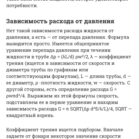
потребности.
Зависимость расхода от давления
Нет такой зависимости расхода жидкости от
давления, а есть — от перепада давления. Формула
выводится просто. Имеется общепринятое
уравнение перепада давления при течении
жидкости в трубе Δp = (λL/d) ρw²/2, λ — коэффициент
трения (ищется в зависимости от скорости и
диаметра трубы по графикам или
соответствующим формулам), L — длина трубы, d —
ее диаметр, ρ -плотность жидкости, w — скорость. С
другой стороны, есть определение расхода G =
ρwπd²/4. Выражаем из этой формулы скорость,
подставляем ее в первое уравнение и находим
зависимость расхода G = π SQRT(Δp d^5/λ/L)/4, SQRT —
квадратный корень.
Коэффициент трения ищется подбором. Вначале
задаете от фонаря некоторое значение скорости