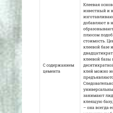
Клеевая основ
известный и 
изготавливаю
добавляют в н
образовывают
плюсом подоб
стоимость. Це
клеевой базе 
двадцатикрат
клеевой базы 
С содержанием
десятикратно
цемента
клей можно ис
предъявляютс
Следовательно
универсальны
занимают лид
клеящую базу,
– она всегда 