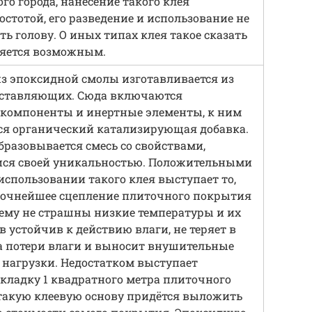
го города, нанесение такого клея
остотой, его разведение и использование не
ть голову. О иных типах клея такое сказать
ляется возможным.
из эпоксидной смолы изготавливается из
оставляющих. Сюда включаются
 компоненты и инертные элементы, к ним
я органический катализирующая добавка.
образовывается смесь со свойствами,
я своей уникальностью. Положительными
спользовании такого клея выступает то,
прочнейшее сцепление плиточного покрытия
 ему не страшны низкие температуры и их
ав устойчив к действию влаги, не теряет в
за потери влаги и выносит внушительные
 нагрузки. Недостатком выступает
 кладку 1 квадратного метра плиточного
такую клеевую основу придётся выложить