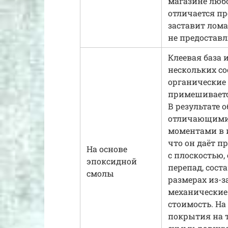
магазине любо
отличается пр
заставит лома
не предостав
Клеевая база 
нескольких с
органические
примешиваетс
В результате 
отличающимис
моментами в и
что он даёт 
На основе
с плоскостью,
эпоксидной
перепад, сост
смолы
размерах из-
механические
стоимость. На
покрытия на 