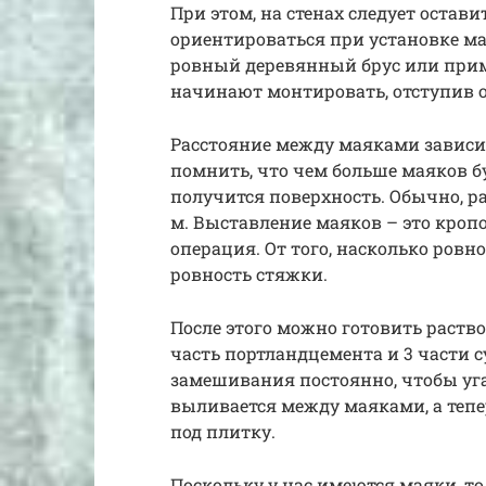
При этом, на стенах следует остав
ориентироваться при установке ма
ровный деревянный брус или при
начинают монтировать, отступив от
Расстояние между маяками зависит
помнить, что чем больше маяков бу
получится поверхность. Обычно, р
м. Выставление маяков – это кроп
операция. От того, насколько ровн
ровность стяжки.
После этого можно готовить раство
часть портландцемента и 3 части су
замешивания постоянно, чтобы угад
выливается между маяками, а тепе
под плитку.
Поскольку у нас имеются маяки, то