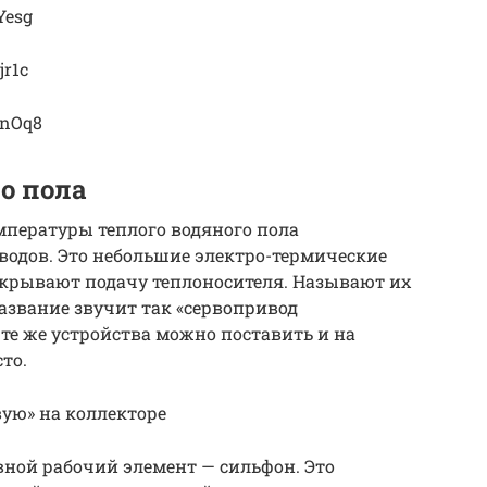
Yesg
jr1c
FnOq8
о пола
мпературы теплого водяного пола
водов. Это небольшие электро-термические
акрывают подачу теплоносителя. Называют их
азвание звучит так «сервопривод
те же устройства можно поставить и на
то.
ую» на коллекторе
ной рабочий элемент — сильфон. Это