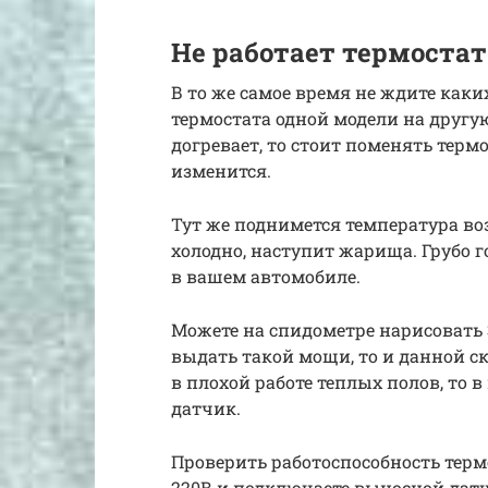
Не работает термостат
В то же самое время не ждите как
термостата одной модели на другую
догревает, то стоит поменять термо
изменится.
Тут же поднимется температура воз
холодно, наступит жарища. Грубо г
в вашем автомобиле.
Можете на спидометре нарисовать 3
выдать такой мощи, то и данной ск
в плохой работе теплых полов, то 
датчик.
Проверить работоспособность термо
220В и подключаете выносной дат