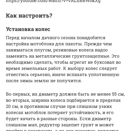
https://youtube.com/watch?v=vALnBBWokXg
Как настроить?
Установка колес
Перед началом дачного сезона понадобится
настройка мотоблока для пахоты. Прежде чем
заниматься плугом, резиновые колеса надоо
заменить на металлические грунтозацепные. Это
необходимо сделать, чтобы агрегат не буксовал во
время земельных работ. К выбору колес следует
отнестись серьезно, иначе вспахать уплотненную
после зимы землю не получится.
Во-первых, их диаметр должен быть не менее 55 см,
во-вторых, ширина колеса подбирается в пределах
20 см, в противном случае при слишком узких
колесах мотоблок потеряет устойчивость, и его
будет качать в разные стороны. Если диаметр
слишком мал, редуктор зацепит грунт и может
прийти в негодность, а он, как известно, является