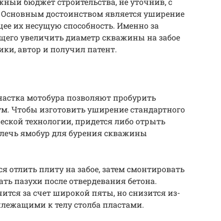
ный бюджет строительства, не уточнив, с
 Основным достоинством является уширение
ее их несущую способность. Именно за
щего увеличить диаметр скважины на забое
ики, автор и получил патент.
астка мотобура позволяют пробурить
м. Чтобы изготовить уширение стандартного
еской технологии, придется либо отрыть
влечь ямобур для бурения скважины
я отлить плиту на забое, затем смонтировать
ать пазухи после отвердевания бетона.
ится за счет широкой пяты, но снизится из-
илежащими к телу столба пластами.