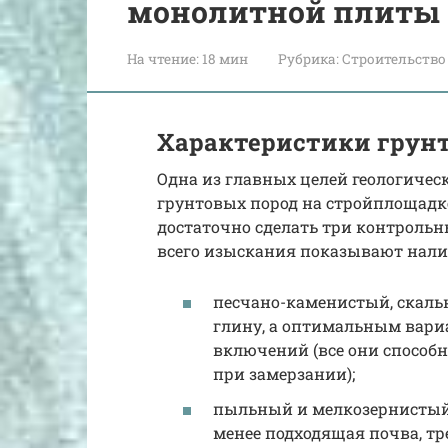
монолитной плиты
На чтение:
18 мин
Рубрика:
Строительство
Характеристики грун
Одна из главных целей геологичес
грунтовых пород на стройплощадке
достаточно сделать три контрольн
всего изыскания показывают налич
песчано-каменистый, скаль
глину, а оптимальным вари
включений (все они способ
при замерзании);
пыльный и мелкозернистый
менее подходящая почва, тр