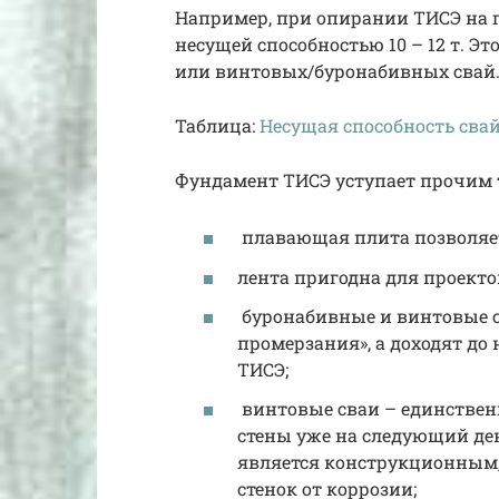
Например, при опирании ТИСЭ на 
несущей способностью 10 – 12 т. Эт
или винтовых/буронабивных свай
Таблица:
Несущая способность сва
Фундамент ТИСЭ уступает прочим
плавающая плита позволяет
лента пригодна для проекто
буронабивные и винтовые св
промерзания», а доходят до 
ТИСЭ;
винтовые сваи – единствен
стены уже на следующий день
является конструкционным,
стенок от коррозии;