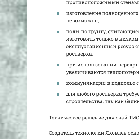
противоположными стенами
изготовление полноценного 
невозможно;
полы по грунту, считающи
изготовить только в низком
эксплуатационный ресурс с
ростверка;
при использовании перекры
увеличиваются теплопотери,
коммуникации в подполье с
для любого ростверка треб
строительства, так как балк
Техническое решение для свай ТИС
Создатель технологии Яковлев ос