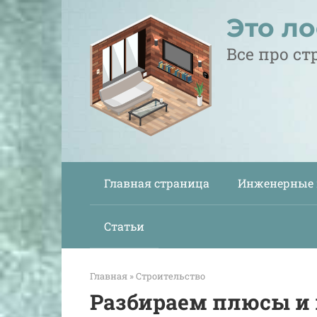
Перейти
Это л
к
контенту
Все про с
Главная страница
Инженерные
Статьи
Главная
»
Строительство
Разбираем плюсы и