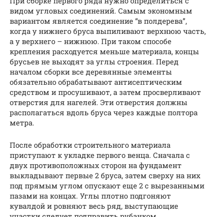
При сборке первого ряда нужно определиться с
видом угловых соединений. Самым экономным
вариантом является соединение “в полдерева”,
когда у нижнего бруса выпиливают верхнюю часть,
а у верхнего – нижнюю. При таком способе
крепления расходуется меньше материала, концы
брусьев не выходят за углы строения. Перед
началом сборки все деревянные элементы
обязательно обрабатывают антисептическим
средством и просушивают, а затем просверливают
отверстия для нагелей. Эти отверстия должны
располагаться вдоль бруса через каждые полтора
метра.
После обработки строительного материала
приступают к укладке первого венца. Сначала с
двух противоположных сторон на фундамент
выкладывают первые 2 бруса, затем сверху на них
под прямым углом опускают еще 2 с вырезанными
пазами на концах. Углы плотно подгоняют
кувалдой и ровняют весь ряд, выступающие
участки следует подправить рубанком.