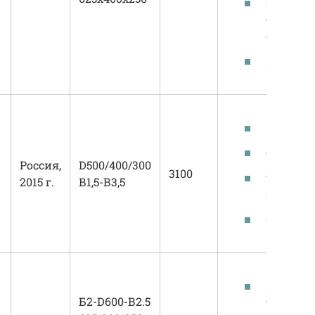
иннова
европей
оборудо
простот
высокоп
функцио
Россия,
D500/400/300
3100
теплост
2015 г.
В1,5-В3,5
паропро
бюджетн
немецки
Б2-D600-В2.5
техноло