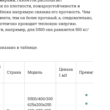
 по плотности, пожароустойчивости и
блока напрямую связана его прочность. Чем
ента, тем он более прочный, а, следовательно,
н отлично проводит тепловую энергию.
и, например, для D500 она равняется 500 кг/
оказано в таблице.
х
Ценаза
Страна
Модель
Преимущества
1 м3
простой
D500/400/300
низкая
625х200х250
теплопр