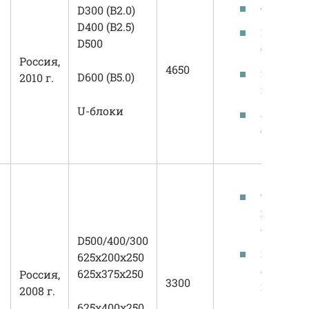
собстве
D300 (B2.0)
D400 (B2.5)
иннова
D500
оборудо
Россия,
4650
высокок
D600 (B5.0)
2010 г.
изделия
U-блоки
атмосфе
стойкост
точные
геометр
формы;
D500/400/300
широча
625х200х250
ассорти
625х375х250
Россия,
3300
изделий
2008 г.
625х400х250