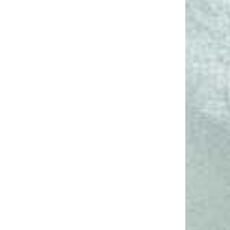
ционные
Высокая
дственные
гигроскопичность
енные
.
йший
мент;
ые цены;
Много боя при
транспортировке
ические
блоков
нная
 база.