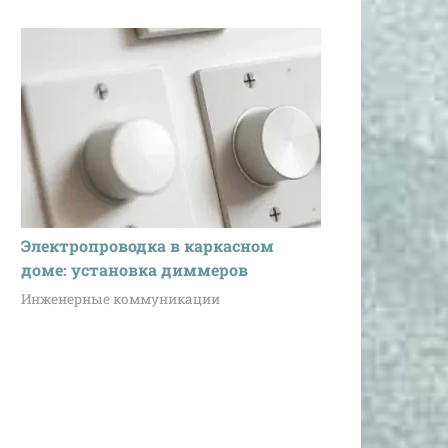
Не обнаружено
рочность;
ческая
ость.
о при
стве работ;
ная
Электропроводка в каркасном
Низкая
ия блоков;
доме: установка диммеров
влагостойкость
Инженерные коммуникации
ческая
ость;
обработка.