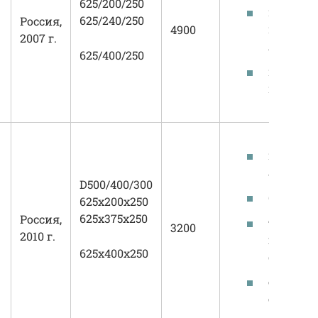
625/200/250
иннова
625/240/250
Россия,
произво
4900
2007 г.
линии;
625/400/250
качеств
изделия
широча
ассорти
D500/400/300
бюджетн
625х200х250
625х375х250
Россия,
точные
3200
2010 г.
геометр
625х400х250
формы;
собстве
сырьевая