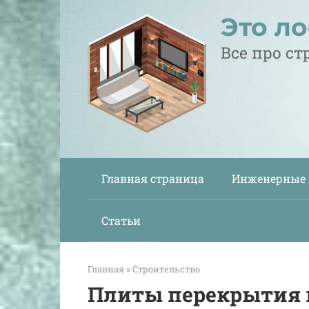
Перейти
Это л
к
контенту
Все про с
Главная страница
Инженерные
Статьи
Главная
»
Строительство
Плиты перекрытия и