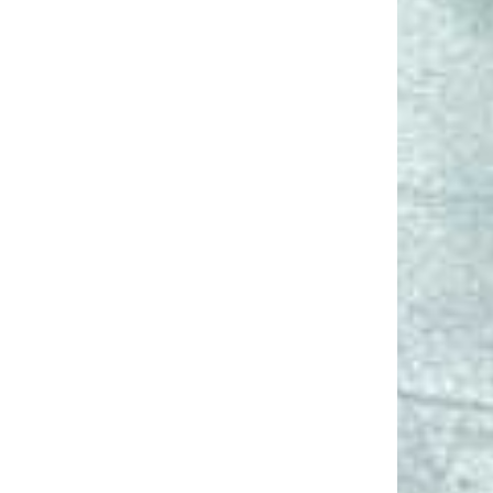
ционное
ское
вание;
а монтажа.
рочность;
Встречаются
нальность;
блоки с
ойкость и
отклонением по
ницаемость;
качеству
ая цена.
е
гии;