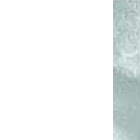
нный дизайн;
ционное
вание;
Небольшой
ачественные
ассортимент
;
рная
ь.
ические
йший
мент
Рыхлая пористая
;
структура