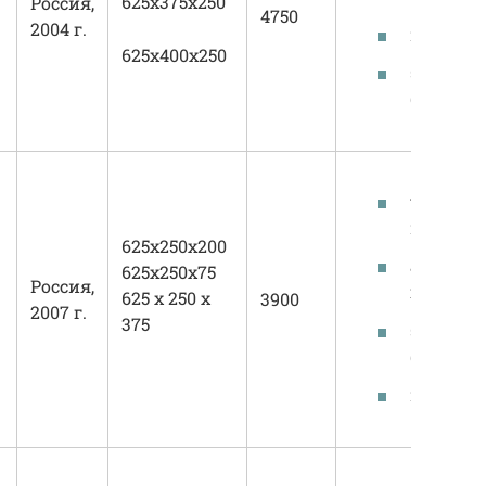
625х375х250
Россия,
4750
2004 г.
высокоп
625х400х250
экологи
безопасн
удобств
производ
625x250x200
абсолют
625x250x75
Россия,
геометр
625 x 250 x
3900
2007 г.
375
экологи
безопасн
простая 