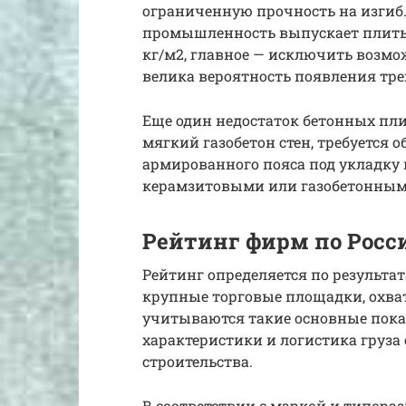
ограниченную прочность на изгиб.
промышленность выпускает плиты с
кг/м2, главное — исключить возмож
велика вероятность появления тр
Еще один недостаток бетонных пли
мягкий газобетон стен, требуется 
армированного пояса под укладку п
керамзитовыми или газобетонным
Рейтинг фирм по Росс
Рейтинг определяется по результат
крупные торговые площадки, охва
учитываются такие основные показа
характеристики и логистика груза 
строительства.
В соответствии с маркой и типораз