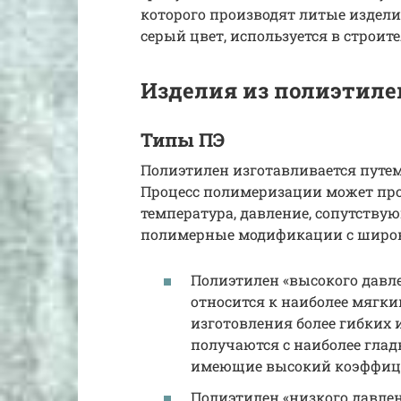
которого производят литые издели
серый цвет, используется в строит
Изделия из полиэтиле
Типы ПЭ
Полиэтилен изготавливается путем
Процесс полимеризации может про
температура, давление, сопутству
полимерные модификации с широк
Полиэтилен «высокого давле
относится к наиболее мягк
изготовления более гибких 
получаются с наиболее гла
имеющие высокий коэффици
Полиэтилен «низкого давлен