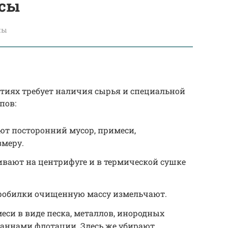
нсы
лы
тиях требует наличия сырья и специальной
пов:
ют посторонний мусор, примеси,
змеру.
ают на центрифуге и в термической сушке
робилки очищенную массу измельчают.
си в виде песка, металлов, инородных
аннами флотации. Здесь же убирают