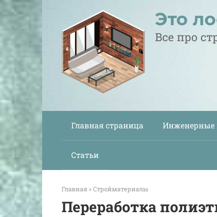
Перейти
Это л
к
контенту
Все про с
Главная страница
Инженерные
Статьи
Главная
»
Стройматериалы
Переработка полиэт