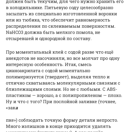
должен быть текучим, для чего нужно хранить его
в холодильнике. Питьевую соду целесообразно
засыпать из специально изготовленной воронки
или из тюбика, что обеспечит равномерность
распределения по склеиваемым поверхностям.
NaHCO3 должна быть мелкого помола, не
отсыревшей и однородной по составу.
Про моментальный клей с содой разве что ещё
анекдотов не насочиняли, но все молчат про одну
интересную особенность. Итак, смесь
цианоакрилата с содой моментально
полимеризуется (твердеет), выделяя тепло и
отлично схватываясь молекулярными связями с
близлежащими слоями. Но не с любыми. С ABS-
пластиком — хорошо, а с полипропиленом — плохо.
Ну и что с того? При послойной заливке (точнее,
«зак
а
пке») соблюдать точную форму детали непросто.
Много излишков в конце приходится удалять