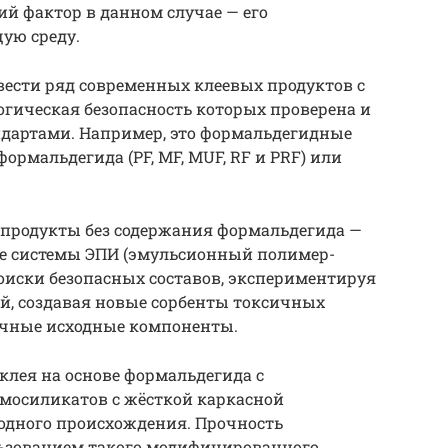
й фактор в данном случае — его
ую среду.
вести ряд современных клеевых продуктов с
гическая безопасность которых проверена и
дартами. Например, это формальдегидные
рмальдегида (PF, MF, MUF, RF и PRF) или
 продукты без содержания формальдегида —
ые системы ЭПИ (эмульсионный полимер-
оиски безопасных составов, экспериментируя
й, создавая новые сорбенты токсичных
ичные исходные компоненты.
клея на основе формальдегида с
мосиликатов с жёсткой каркасной
родного происхождения. Прочность
льзованием такого модифицированного