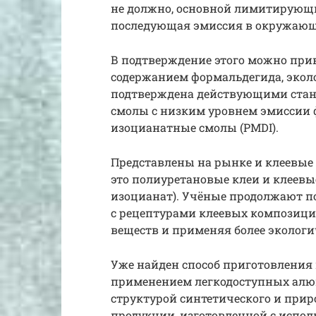
не должно, основной лимитирующи
последующая эмиссия в окружающ
В подтверждение этого можно при
содержанием формальдегида, эколо
подтверждена действующими стан
смолы с низким уровнем эмиссии фо
изоцианатные смолы (PMDI).
Представлены на рынке и клеевые
это полиуретановые клеи и клеев
изоцианат). Учёные продолжают п
с рецептурами клеевых композици
веществ и применяя более эколог
Уже найден способ приготовления 
применением легкодоступных алю
структурой синтетического и при
продукции, изготовленной с испо