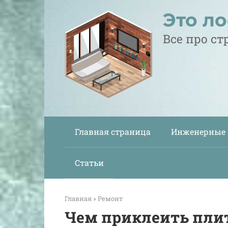
Перейти
Это л
к
контенту
Все про с
Главная страница
Инженерные
Статьи
Главная
»
Ремонт
Чем приклеить плит