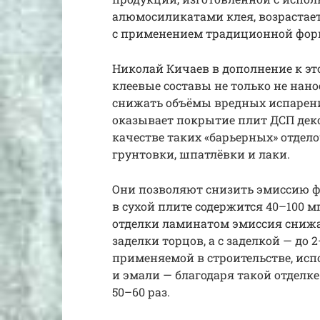
алюмосиликатами клея, возрастае
с применением традиционной фор
Николай Кичаев в дополнение к эт
клеевые составы не только не нано
снижать объёмы вредных испарени
оказывает покрытие плит ДСП де
качестве таких «барьерных» отдел
грунтовки, шпатлёвки и лаки.
Они позволяют снизить эмиссию фо
в сухой плите содержится 40–100 м
отделки ламинатом эмиссия снижае
заделки торцов, а с заделкой — до 
применяемой в строительстве, ис
и эмали — благодаря такой отделк
50–60 раз.