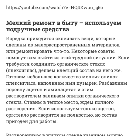
https://youtube.com/watch?v=NQ4Xwuu_g5c
Мелкий ремонт в быту – используем
подручные средства
Изредка приходится склеивать вещи, которые
сделаны из малораспространенных материалов,
или ремонтировать что-то. Некоторые советы
помогут вам выйти из этой трудной ситуации. Если
требуется соединить органическое стекло
(плексиглас), делаем клеящий состав из него же.
Готовим небольшое количество мелких опилок
плексигласа, наполняем ими пузырек. Разбавляем
поровну ацетон и амилацетат и этим
растворителем заливаем опилки органического
стекла. Ставим в теплое место, ждем полного
растворения. Если используем только ацетон,
оргстекло растворится не полностью, но состав
пригоден для работы.
Растворенным в жидком стекле казеином можно