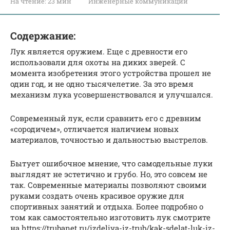
На чтение:
23 мин
Инженерные коммуникации
Содержание:
Лук является оружием. Еще с древности его
использовали для охоты на диких зверей. С
момента изобретения этого устройства прошел не
один год, и не одно тысячелетие. За это время
механизм лука усовершенствовался и улучшался.
Современный лук, если сравнить его с древним
«сородичем», отличается наличием новых
материалов, точностью и дальностью выстрелов.
Бытует ошибочное мнение, что самодельные луки
выглядят не эстетично и грубо. Но, это совсем не
так. Современные материалы позволяют своими
руками создать очень красивое оружие для
спортивных занятий и отдыха. Более подробно о
том как самостоятельно изготовить лук смотрите
на https://trubanet.ru/izdeliya-iz-trub/kak-sdelat-luk-iz-