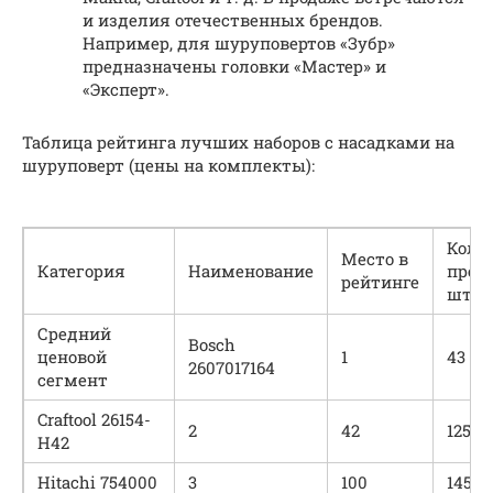
и изделия отечественных брендов.
Например, для шуруповертов «Зубр»
предназначены головки «Мастер» и
«Эксперт».
Таблица рейтинга лучших наборов с насадками на
шуруповерт (цены на комплекты):
Коли
Место в
Категория
Наименование
пред
рейтинге
шт.
Средний
Bosch
ценовой
1
43
2607017164
сегмент
Craftool 26154-
2
42
1250
H42
Hitachi 754000
3
100
1450