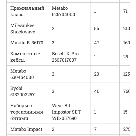
Премиальный
Metabo
1
71
класс
626704000
Milwaukee
2
56
2100
Shockwave
Makita B-36170
3
47
1600
Компактные
Bosch X-Pro
1
25
кейсы
2607017037
Metabo
2
20
1250
630454000
Ryobi
3
40
760
5132002257
Наборы с
Wear Bit
торсионными
Impostor SET
1
15
битами
WE-057690
Matabo Impact
2
7
2750