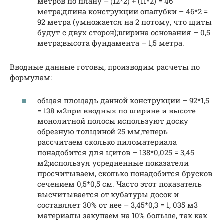
метров по плану – (12*2) + (11*2) = 46
метра;длина конструкции опалубки – 46*2 =
92 метра (умножается на 2 потому, что щиты
будут с двух сторон);ширина основания – 0,5
метра;высота фундамента – 1,5 метра.
Вводные данные готовы, производим расчеты по
формулам:
общая площадь данной конструкции – 92*1,5
= 138 м2при вводных по ширине и высоте
монолитной полосы используют доску
обрезную толщиной 25 мм;теперь
рассчитаем сколько пиломатериала
понадобится для щитов – 138*0,025 = 3,45
м2;используя усредненные показатели
просчитываем, сколько понадобится брусков
сечением 0,5*0,5 см. Часто этот показатель
высчитывается от кубатуры досок и
составляет 30% от нее – 3,45*0,3 = 1, 035 м3
материалы закупаем на 10% больше, так как