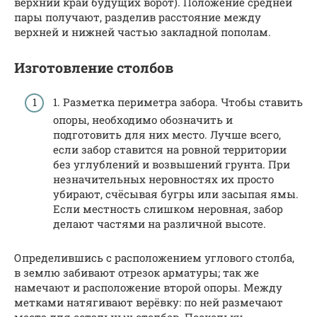
верхний край будущих ворот). Положение средней
пары получают, разделив расстояние между
верхней и нижней частью закладной пополам.
Изготовление столбов
1. Разметка периметра забора. Чтобы ставить
опоры, необходимо обозначить и
подготовить для них место. Лучше всего,
если забор ставится на ровной территории
без углублений и возвышений грунта. При
незначительных неровностях их просто
убирают, счёсывая бугры или засыпая ямы.
Если местность слишком неровная, забор
делают частями на различной высоте.
Определившись с расположением углового столба,
в землю забивают отрезок арматуры; так же
намечают и расположение второй опоры. Между
метками натягивают верёвку: по ней размечают
места для остальных столбов. Поскольку