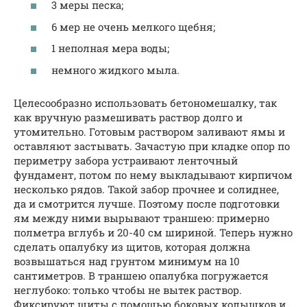
3 меры песка;
6 мер не очень мелкого щебня;
1 неполная мера воды;
немного жидкого мыла.
Целесообразно использовать бетономешалку, так
как вручную размешивать раствор долго и
утомительно. Готовым раствором заливают ямы и
оставляют застывать. Зачастую при кладке опор по
периметру забора устраивают ленточный
фундамент, потом по нему выкладывают кирпичом
несколько рядов. Такой забор прочнее и солиднее,
да и смотрится лучше. Поэтому после подготовки
ям между ними вырывают траншею: примерно
полметра вглубь и 20-40 см шириной. Теперь нужно
сделать опалубку из щитов, которая должна
возвышаться над грунтом минимум на 10
сантиметров. В траншею опалубка погружается
неглубоко: только чтобы не вытек раствор.
Фиксируют щиты с помощью боковых колышков и