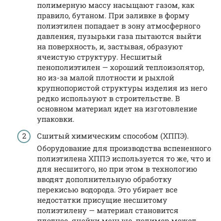
полимерную массу насыщают газом, как
правило, бутаном. При заливке в форму
полиэтилен попадает в зону атмосферного
давления, пузырьки газа пытаются выйти
на поверхность, и, застывая, образуют
ячеистую структуру. Несшитый
пенополиэтилен — хороший теплоизолятор,
но из-за малой плотности и рыхлой
крупнопористой структуры изделия из него
редко используют в строительстве. В
основном материал идет на изготовление
упаковки.
Сшитый химическим способом (ХППЭ).
Оборудование для производства вспененного
полиэтилена ХППЭ используется то же, что и
для несшитого, но при этом в технологию
вводят дополнительную обработку
перекисью водорода. Это убирает все
недостатки присущие несшитому
полиэтилену — материал становится
плотнее, ячейки меньше, полимер может