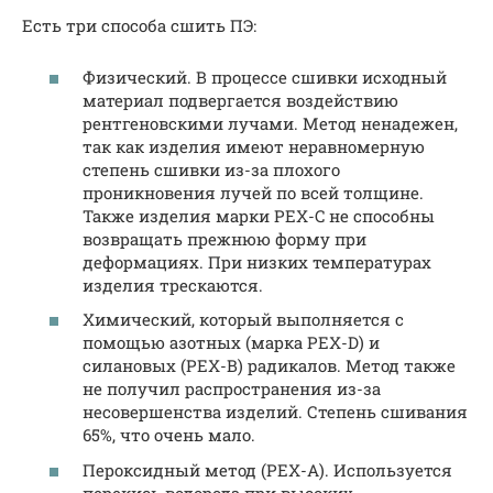
Есть три способа сшить ПЭ:
Физический. В процессе сшивки исходный
материал подвергается воздействию
рентгеновскими лучами. Метод ненадежен,
так как изделия имеют неравномерную
степень сшивки из-за плохого
проникновения лучей по всей толщине.
Также изделия марки PEX-C не способны
возвращать прежнюю форму при
деформациях. При низких температурах
изделия трескаются.
Химический, который выполняется с
помощью азотных (марка PEX-D) и
силановых (PEX-B) радикалов. Метод также
не получил распространения из-за
несовершенства изделий. Степень сшивания
65%, что очень мало.
Пероксидный метод (PEX-A). Используется
перекись водорода при высоких