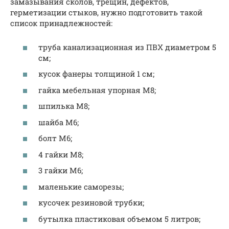
замазывания сколов, трещин, дефектов,
герметизации стыков, нужно подготовить такой
список принадлежностей:
труба канализационная из ПВХ диаметром 5
см;
кусок фанеры толщиной 1 см;
гайка мебельная упорная М8;
шпилька М8;
шайба М6;
болт М6;
4 гайки М8;
3 гайки М6;
маленькие саморезы;
кусочек резиновой трубки;
бутылка пластиковая объемом 5 литров;