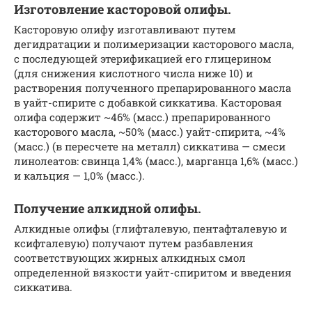
Изготовление касторовой олифы.
Касторовую олифу изготавливают путем
дегидратации и полимеризации касторового масла,
с последующей этерификацией его глицерином
(для снижения кислотного числа ниже 10) и
растворения полученного препарированного масла
в уайт-спирите с добавкой сиккатива. Касторовая
олифа содержит ~46% (масс.) препарированного
касторового масла, ~50% (масс.) уайт-спирита, ~4%
(масс.) (в пересчете на металл) сиккатива — смеси
линолеатов: свинца 1,4% (масс.), марганца 1,6% (масс.)
и кальция — 1,0% (масс.).
Получение алкидной олифы.
Алкидные олифы (глифталевую, пентафталевую и
ксифталевую) получают путем разбавления
соответствующих жирных алкидных смол
определенной вязкости уайт-спиритом и введения
сиккатива.