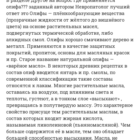
олифа??? заданный автором Невропатолог лучший
ответ это Олифы — плёнкообразующие вещества
(прозрачные жидкости от жёлтого до вишнёвого
цвета) на основе растительных масел,
подвергнутых термической обработке, либо
алкидных смол. Олифы хорошо смачивают дерево и
металл. Применяются в качестве защитных
покрытий, пропиток, основы для масляных красок
и пр. Старое название натуральной олифы —
«варёное масло». В некоторых древних рецептах в
состав олиф вводится янтарь и пр. смолы, по
современной классификации такие составы
относятся к лакам. Многие растительные масла,
оставаясь на воздухе, под влиянием света и
теплоты, густеют, а в тонком слое «высыхают» ,
превращаясь в полутвердую массу. Это характерное
свойство присуще тем растительным маслам, в
состав которых входит жирная кислота,
называемая линолеиновой (льняномасляной). Чем
больше содержится её в масле, тем оно обладает
большей способностью высыхания. Масла, не