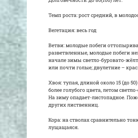
Темп роста: рост средний, в молодост
Вегетация: весь год
Ветви: молодые побеги оттопырива
разветвленные, молодые побеги не
начале зимы светло-буровато-жёлт
или почти голые; двулетние – кра
Хвоя: тупая, длиной около 15 (до 5
более голубого цвета, летом светло
На зиму опадает-листопадное. Поже
других лиственниц.
Кора: на стволах сравнительно тон
лущащаяся.