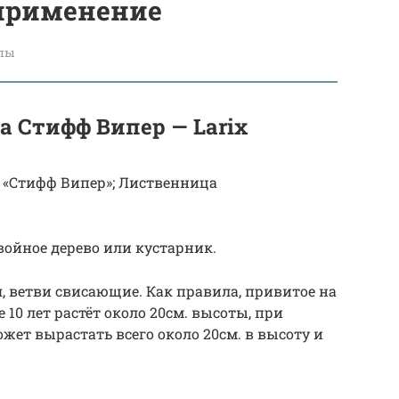
 применение
лы
 Стифф Випер — Larix
«Стифф Випер»; Лиственница
- хвойное дерево или кустарник.
я, ветви свисающие. Как правила, привитое на
 10 лет растёт около 20см. высоты, при
ожет вырастать всего около 20см. в высоту и