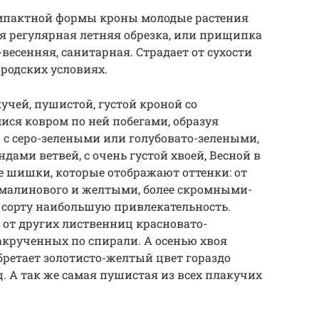
омпактной формы кроны молодые растения
я регулярная летняя обрезка, или прищипка
е-весенняя, санитарная. Страдает от сухости
ородских условиях.
учей, пушистой, густой кроной со
ся ковром по ней побегами, образуя
с серо-зелеными или голубовато-зелеными,
дами ветвей, с очень густой хвоей, Весной в
е шишки, которые отображают оттенки: от
 малинового и желтыми, более скромными-
 сорту наибольшую привлекательность.
 от других лиственниц красновато-
закрученных по спирали. А осенью хвоя
ретает золотисто-желтый цвет гораздо
. А так же самая пушистая из всех плакучих