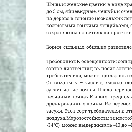
Шишки: женские цветки в виде кр
до 3 см, яйцевидные, чешуйки очен
на дереве в течение нескольких ле
кожистыми тонкими чешуйками, от
сохраняются на ветвях на протяжен
Корни: сильные, обильно разветвл
Требования: К освещенности: солнц
сортов лиственниц выносит затенен
требовательна, может произрастат
Оптимальны — кислые, высоко плод
суглинистые почвы. Плохо перенос
песчаных почвах.К влаге: предпоч
дренированные почвы. Не перенос
засухи. Этот сорт требователен к 
воздуха.Морозостойкость: зимостой
-34°C), может выдерживать -40 до -45