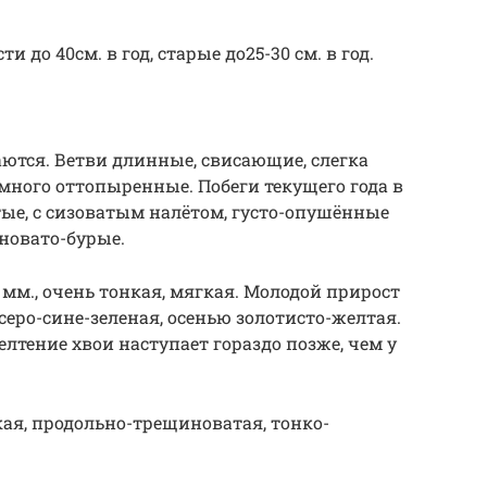
и до 40см. в год, старые до25-30 см. в год.
ются. Ветви длинные, свисающие, слегка
много оттопыренные. Побеги текущего года в
ые, с сизоватым налётом, густо-опушённые
сновато-бурые.
0) мм., очень тонкая, мягкая. Молодой прирост
-серо-сине-зеленая, осенью золотисто-желтая.
лтение хвои наступает гораздо позже, чем у
кая, продольно-трещиноватая, тонко-