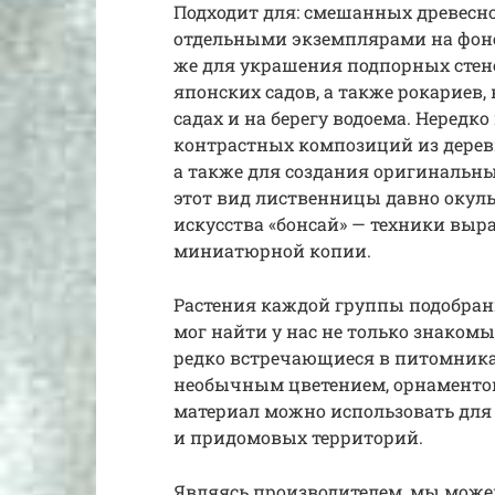
Подходит для: смешанных древесно
отдельными экземплярами на фоне г
же для украшения подпорных стено
японских садов, а также рокариев
садах и на берегу водоема. Нередко
контрастных композиций из деревь
а также для создания оригинальны
этот вид лиственницы давно окул
искусства «бонсай» — техники выр
миниатюрной копии.
Растения каждой группы подобран
мог найти у нас не только знакомы
редко встречающиеся в питомника
необычным цветением, орнаменто
материал можно использовать для 
и придомовых территорий.
Являясь производителем, мы мож