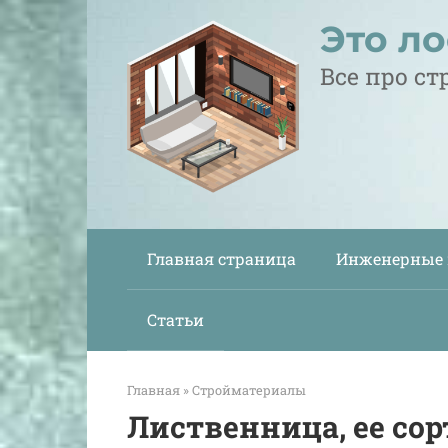
Перейти
Это л
к
контенту
Все про с
Главная страница
Инженерные
Статьи
Главная
»
Стройматериалы
Лиственница, ее сор