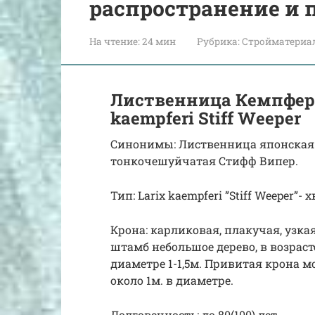
распространение и
На чтение:
24 мин
Рубрика:
Стройматериа
Лиственница Кемпфера
kaempferi Stiff Weeper
Синонимы: Лиственница японская 
тонкочешуйчатая Стифф Випер.
Тип: Larix kaempferi ”Stiff Weeper”
Крона: карликовая, плакучая, узка
штамб небольшое дерево, в возрасте
диаметре 1-1,5м. Привитая крона м
около 1м. в диаметре.
Долговечность: до 80(100) лет.