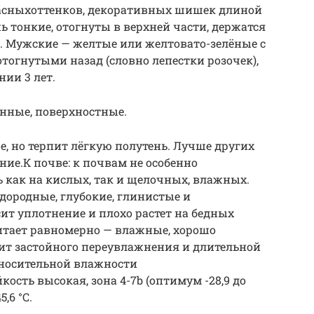
асныхоттенков, декоративных шишек длиной
ь тонкие, отогнуты в верхней части, держатся
т. Мужские — желтые или желтовато-зелёные с
огнутыми назад (словно лепестки розочек),
ии 3 лет.
енные, поверхностные.
е, но терпит лёгкую полутень. Лучше других
ие.К почве: к почвам не особенно
ь как на кислых, так и щелочных, влажных.
ородные, глубокие, глинистые и
ит уплотнение и плохо растет на бедных
итает равномерно — влажные, хорошо
ит застойного переувлажнения и длительной
относительной влажности
кость высокая, зона 4-7b (оптимум -28,9 до
,6 °C.