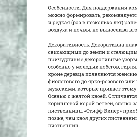
Особенности: Для поддержания к
можно формировать, рекомендуетс
и редкая (раз в несколько лет) ран
воздуха и почвы, но вынослива вг
Декоративность: Декоративна плак
свисающими до земли и стелющими
причудливые декоративные узоры 
особенно у молодых побегов, гирлян
кроне деревца появляются женски
фиолетового до ярко-розового или
мужскими, которые придает этому
Осенью с желтой хвоей. Отличается
коричневой корой ветвей, слегка 
лиственницы «Стифф Випер» приоб
позже, чем хвоя других лиственниц
лиственниц.